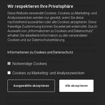
sogenannten Session-Cookies. Sie werden automatisch
Wir respektieren Ihre Privatsphäre
gelöscht, wenn Sie unsere Website wieder verlassen.
Diese Website verwendet Cookies. Cookies zu Marketing- und
Dauerhafte Cookies hingegen bleiben auf Ihrem
Analysezwecken werden nur gesetzt, wenn Sie diese
nachstehend auswählen oder alle Cookies akzeptieren. Diese
Computer, bis Sie sie manuell in Ihrem Browser löschen.
freiwillige Zustimmung können Sie jederzeit widerrufen. Durch
Wir verwenden solche dauerhaften Cookies, um Sie
Auswahl von „Informationen zu Cookies und Datenschutz“
wieder zu erkennen, wenn Sie unsere Website das
erhalten Sie detaillierte Information zu den verwendeten
nächste Mal besuchen. In der nachfolgenden Tabelle
Cookies und zur Datenschutzerklärung.
finden Sie eine Übersicht zu den eingesetzten Cookies
inkl. der vorgeschriebenen Informationen: Ablaufzeit, Typ
Informationen zu Cookies und Datenschutz
(Zweck), Anbieter und die entsprechende
Datenschutzhinweise des Anbieters.
Notwendige Cookies
Cookies zu Marketing- und Analysezwecken
Als „Third-Party-Cookie“ werden Cookies bezeichnet, die
von anderen Anbietern als uns angeboten werden
Ausgewählte akzeptieren
Alle akzeptieren
(andernfalls, wenn es nur dessen Cookies sind spricht
man von „First-Party Cookies“). Grundsätzlich werden
solche Third-Party-Cookies blockiert, solange Sie sie nicht
akzeptieren. Wenn Sie nur unsere eigenen Cookies, nicht